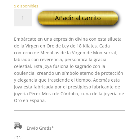
5 disponibles
18K
Añadir al carrito
SILUETA
ORO
AMARILLO
Embárcate en una expresión divina con esta silueta
VIRGEN
de la Virgen en Oro de Ley de 18 Kilates. Cada
DE
contorno de Medallas de la Virgen de Montserrat,
MONSERRAT
labrado con reverencia, personifica la gracia
34X11
celestial. Esta joya fusiona lo sagrado con la
MM
opulencia, creando un símbolo eterno de protección
cantidad
y elegancia que trasciende el tiempo. Además esta
Joya está fabricada por el prestigioso fabricante de
joyería Pérez Mora de Córdoba, cuna de la joyería de
Oro en España.
Envío Gratis*