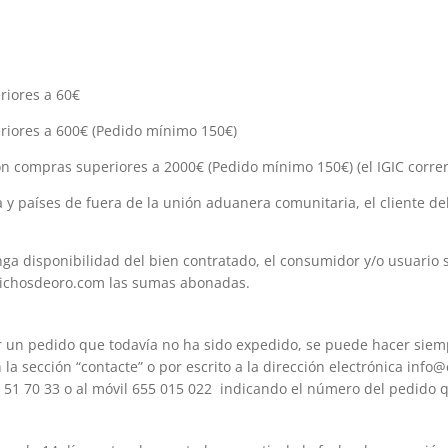
riores a 60€
eriores a 600€ (Pedido mínimo 150€)
con compras superiores a 2000€ (Pedido mínimo 150€) (el IGIC correrá
la y países de fuera de la unión aduanera comunitaria, el cliente 
a disponibilidad del bien contratado, el consumidor y/o usuario s
prichosdeoro.com las sumas abonadas.
ar un pedido que todavía no ha sido expedido, se puede hacer sie
 la sección “contacte” o por escrito a la dirección electrónica inf
57 51 70 33 o al móvil 655 015 022 indicando el número del pedido 