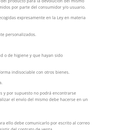
n del producto para la devolución del mismo
sumidos por parte del consumidor y/o usuario.
 recogidas expresamente en la Ley en materia
nte personalizados.
ud o de higiene y que hayan sido
orma indisociable con otros bienes.
a.
nes y por supuesto no podrá encontrarse
alizar el envío del mismo debe hacerse en un
ra ello debe comunicarlo por escrito al correo
istir del contrato de venta.