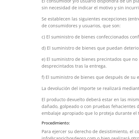
El consumidor y/o usuario dispondrá de un pla
sin necesidad de indicar el motivo y sin incur
Se establecen las siguientes excepciones (entr
de consumidores y usuarios, que son:
c) El suministro de bienes confeccionados con
d) El suministro de bienes que puedan deterio
e) El suministro de bienes precintados que no
desprecintados tras la entrega.
f) El suministro de bienes que después de su 
La devolución del importe se realizará median
El producto devuelto deberá estar en las mism
dañado, golpeado o con pruebas fehacientes d
embalaje apropiado que lo proteja durante el 
Procedimiento:
Para ejercer su derecho de desistimiento, el c
info@caprichosdeoro.com o bien realizará otro 