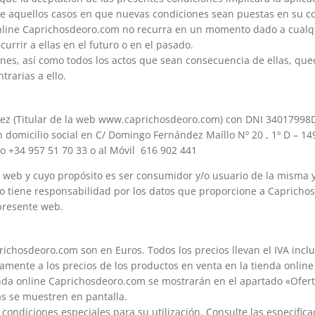
e aquellos casos en que nuevas condiciones sean puestas en su co
online Caprichosdeoro.com no recurra en un momento dado a cualq
currir a ellas en el futuro o en el pasado.
iones, así como todos los actos que sean consecuencia de ellas, qu
trarias a ello.
rez (Titular de la web www.caprichosdeoro.com) con DNI 34017998
n domicilio social en C/ Domingo Fernández Maíllo Nº 20 , 1º D – 1
o +34 957 51 70 33 o al Móvil 616 902 441
tio web y cuyo propósito es ser consumidor y/o usuario de la misma y
o tiene responsabilidad por los datos que proporcione a Caprich
presente web.
richosdeoro.com son en Euros. Todos los precios llevan el IVA inclu
amente a los precios de los productos en venta en la tienda onlin
nda online Caprichosdeoro.com se mostrarán en el apartado «Ofertas
ras se muestren en pantalla.
ondiciones especiales para su utilización. Consulte las especificac