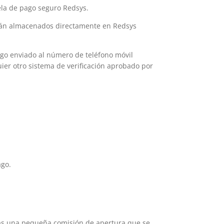
ela de pago seguro Redsys.
 serán almacenados directamente en Redsys
digo enviado al número de teléfono móvil
uier otro sistema de verificación aprobado por
ago.
ías una pequeña comisión de apertura que se