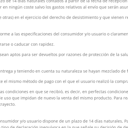
zo de 14 días naturales contados a partir de la fecha de recepció
rir en ningún coste salvo los gastos relativos al envío que serán a
e otras) en el ejercicio del derecho de desistimiento y que vienen
forme a las especificaciones del consumidor y/o usuario o clarame
rarse o caducar con rapidez.
 sean aptos para ser devueltos por razones de protección de la sal
entrega y teniendo en cuenta su naturaleza se hayan mezclado de f
te el mismo método de pago con el que el usuario realizó la compr
as condiciones en que se recibió, es decir, en perfectas condicio
e uso que impidan de nuevo la venta del mismo producto. Para re
trayecto.
onsumidor y/o usuario dispone de un plazo de 14 días naturales, Pa
tipo de declaración inequívoca en la que señale su decisión de des