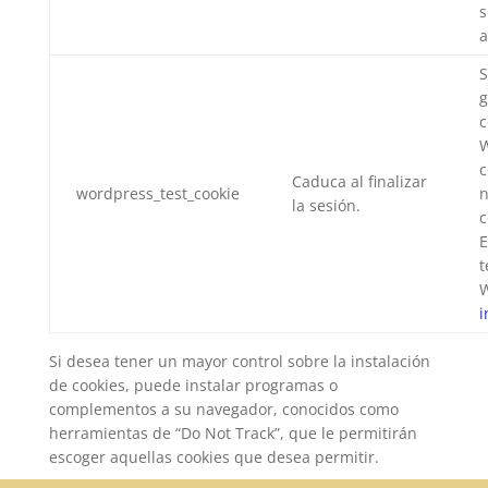
s
a
S
g
c
W
c
Caduca al finalizar
wordpress_test_cookie
n
la sesión.
c
E
t
W
i
Si desea tener un mayor control sobre la instalación
de cookies, puede instalar programas o
complementos a su navegador, conocidos como
herramientas de “Do Not Track”, que le permitirán
escoger aquellas cookies que desea permitir.