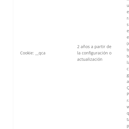
u
e
r
s
e
(
2 años a partir de
t
Cookie: __qca
la configuración o
t
actualización
l
c
g
a
Q
P
r
w
q
t
p