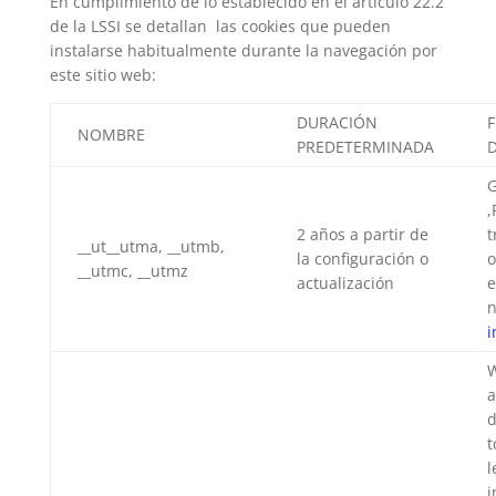
En cumplimiento de lo establecido en el artículo 22.2
de la LSSI se detallan las cookies que pueden
instalarse habitualmente durante la navegación por
este sitio web:
DURACIÓN
F
NOMBRE
PREDETERMINADA
G
,
2 años a partir de
t
__ut__utma, __utmb,
la configuración o
o
__utmc, __utmz
actualización
e
n
i
W
a
d
t
l
i