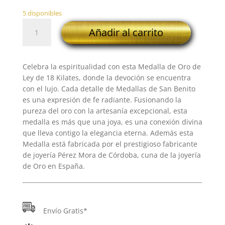
5 disponibles
18K
Añadir al carrito
MEDALLA
ESCAPULARIO
SAN
Celebra la espiritualidad con esta Medalla de Oro de
BENITO
Ley de 18 Kilates, donde la devoción se encuentra
MONJE
con el lujo. Cada detalle de Medallas de San Benito
BRILLO
es una expresión de fe radiante. Fusionando la
Y
pureza del oro con la artesanía excepcional, esta
FONDO
medalla es más que una joya, es una conexión divina
MATIZADO
que lleva contigo la elegancia eterna. Además esta
20
Medalla está fabricada por el prestigioso fabricante
MM
de joyería Pérez Mora de Córdoba, cuna de la joyería
cantidad
de Oro en España.
Envío Gratis*