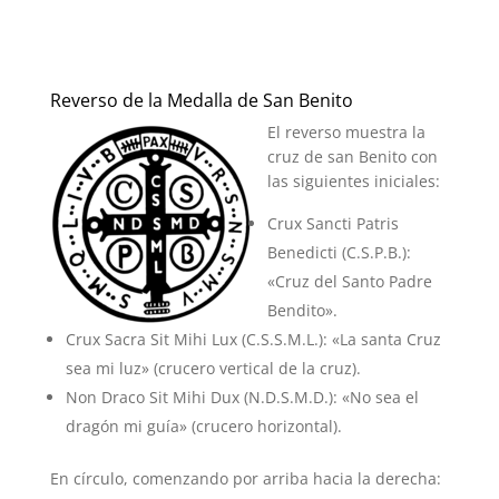
Reverso de la Medalla de San Benito
El reverso muestra la
cruz de san Benito con
las siguientes iniciales:
Crux Sancti Patris
Benedicti (C.S.P.B.):
«Cruz del Santo Padre
Bendito».
Crux Sacra Sit Mihi Lux (C.S.S.M.L.): «La santa Cruz
sea mi luz» (crucero vertical de la cruz).
Non Draco Sit Mihi Dux (N.D.S.M.D.): «No sea el
dragón mi guía» (crucero horizontal).
En círculo, comenzando por arriba hacia la derecha: