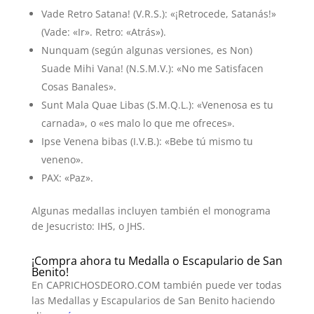
Vade Retro Satana! (V.R.S.): «¡Retrocede, Satanás!»
(Vade: «Ir». Retro: «Atrás»).
Nunquam (según algunas versiones, es Non)
Suade Mihi Vana! (N.S.M.V.): «No me Satisfacen
Cosas Banales».
Sunt Mala Quae Libas (S.M.Q.L.): «Venenosa es tu
carnada», o «es malo lo que me ofreces».
Ipse Venena bibas (I.V.B.): «Bebe tú mismo tu
veneno».
PAX: «Paz».
Algunas medallas incluyen también el monograma
de Jesucristo: IHS, o JHS.
¡Compra ahora tu Medalla o Escapulario de San
Benito!
En CAPRICHOSDEORO.COM también puede ver todas
las Medallas y Escapularios de San Benito haciendo