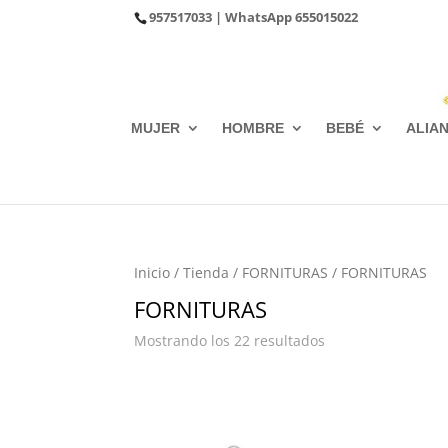
957517033
| WhatsApp
655015022
MUJER
HOMBRE
BEBÉ
ALIA
Inicio
/
Tienda
/
FORNITURAS
/ FORNITURAS
FORNITURAS
Ordenado
Mostrando los 22 resultados
por
los
últimos