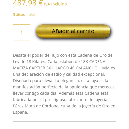
487,98
€
IVA incluido
5 disponibles
18K
Añadir al carrito
CADENA
MACIZA
CARTIER
3X1.
Desata el poder del lujo con esta Cadena de Oro de
LARGO
Ley de 18 Kilates. Cada eslabón de 18K CADENA
40
MACIZA CARTIER 3X1. LARGO 40 CM ANCHO 1 MM es
CM
una declaración de estilo y calidad excepcional.
ANCHO
Diseñada para elevar tu elegancia, esta joya es la
1
manifestación perfecta de la opulencia que mereces
MM
llevar contigo cada día. Además esta Cadena está
cantidad
fabricada por el prestigioso fabricante de joyería
Pérez Mora de Córdoba, cuna de la joyería de Oro en
España.