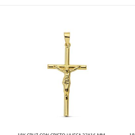
18K CRUZ CON CRISTO HUECA 32X16 MM
18