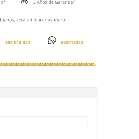
do*
3 Años de Garantía*
lanos, será un placer ayudarte.
655 015 022
655015022