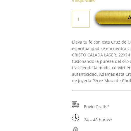
5 disponibles
18K
A
CRUZ
CON
CRISTO
CALADA
Eleva tu fe con esta Cruz de O
LASER.
espiritualidad se encuentra c
22X14
CRISTO CALADA LASER. 22X14 
MM
fusionando la pureza del oro 
cantidad
trasciende la moda, convirtié
autenticidad. Además esta Cru
de joyería Pérez Mora de Córd
Envío Gratis*
24 – 48 horas*