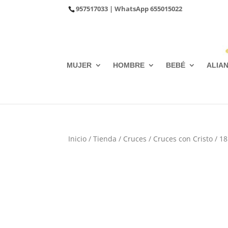
957517033
| WhatsApp
655015022
MUJER
HOMBRE
BEBÉ
ALIA
Inicio
/
Tienda
/
Cruces
/
Cruces con Cristo
/ 1