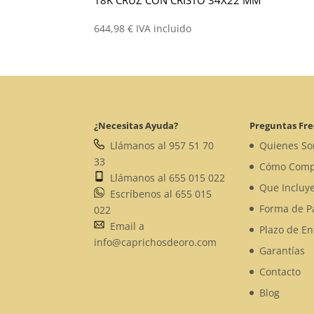
644,98
€
IVA incluido
¿Necesitas Ayuda?
Preguntas Fr
Llámanos al 957 51 70
Quienes S
33
Cómo Comp
Llámanos al 655 015 022
Que Incluye
Escríbenos al 655 015
Forma de P
022
Email a
Plazo de En
info@caprichosdeoro.com
Garantías
Contacto
Blog