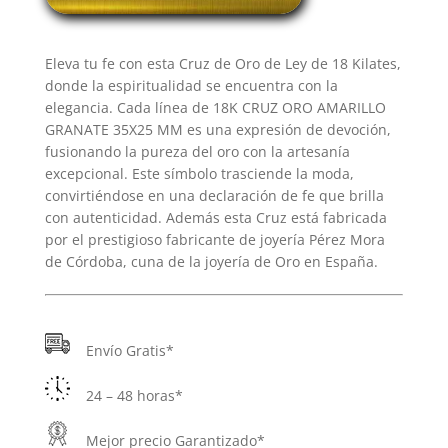
ORO
AMARILLO
Eleva tu fe con esta Cruz de Oro de Ley de 18 Kilates,
GRANATE
donde la espiritualidad se encuentra con la
35X25
elegancia. Cada línea de 18K CRUZ ORO AMARILLO
MM
GRANATE 35X25 MM es una expresión de devoción,
cantidad
fusionando la pureza del oro con la artesanía
excepcional. Este símbolo trasciende la moda,
convirtiéndose en una declaración de fe que brilla
con autenticidad. Además esta Cruz está fabricada
por el prestigioso fabricante de joyería Pérez Mora
de Córdoba, cuna de la joyería de Oro en España.
Envío Gratis*
24 – 48 horas*
Mejor precio Garantizado*