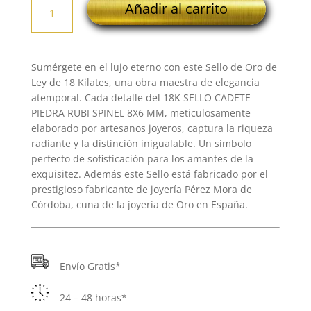
Añadir al carrito
SELLO
CADETE
PIEDRA
RUBI
Sumérgete en el lujo eterno con este Sello de Oro de
SPINEL
Ley de 18 Kilates, una obra maestra de elegancia
8X6
atemporal. Cada detalle del 18K SELLO CADETE
MM
PIEDRA RUBI SPINEL 8X6 MM, meticulosamente
cantidad
elaborado por artesanos joyeros, captura la riqueza
radiante y la distinción inigualable. Un símbolo
perfecto de sofisticación para los amantes de la
exquisitez. Además este Sello está fabricado por el
prestigioso fabricante de joyería Pérez Mora de
Córdoba, cuna de la joyería de Oro en España.
Envío Gratis*
24 – 48 horas*