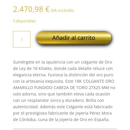
2.470,98
€
IVA incluido
5 disponibles
18K
Añadir al carrito
COLGANTE
ORO
AMARILLO
FUNDIDO
Sumérgete en la opulencia con un colgante de Oro
CABEZA
de Ley de 18 Kilates, donde cada detalle reluce con
DE
elegancia eterna. Fusiona la distinción del oro puro
TORO
con la artesanía exquisita. Este 18K COLGANTE ORO
27X25
AMARILLO FUNDIDO CABEZA DE TORO 27X25 MM no
MM
solo adorna, sino que también eleva cada ocasión
cantidad
con un resplandor único y duradero. Brilla con
autenticidad. Además este Colgante está fabricado
por el prestigioso fabricante de joyería Pérez Mora
de Córdoba, cuna de la joyería de Oro en España.