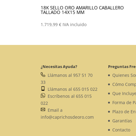
18K SELLO ORO AMARILLO CABALLERO
TALLADO 14X15 MM
1.719,99
€
IVA incluido
¿Necesitas Ayuda?
Preguntas Fr
Llámanos al 957 51 70
Quienes S
33
Cómo Comp
Llámanos al 655 015 022
Que Incluye
Escríbenos al 655 015
Forma de P
022
Email a
Plazo de En
info@caprichosdeoro.com
Garantías
Contacto