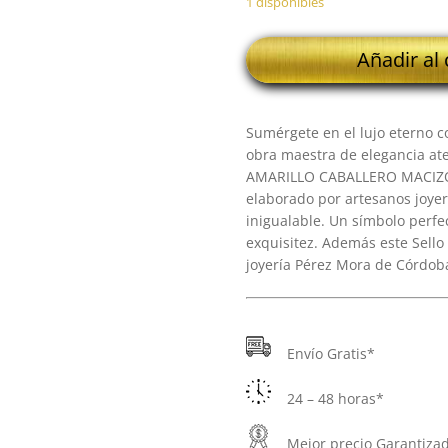
1 disponibles
18K
Añadir al 
SELLO
ORO
AMARILLO
Sumérgete en el lujo eterno co
CABALLERO
obra maestra de elegancia at
MACIZO
AMARILLO CABALLERO MACIZO 
LISO
elaborado por artesanos joyero
12X6
inigualable. Un símbolo perfec
MM
exquisitez. Además este Sello 
7.30
joyería Pérez Mora de Córdoba
GR
cantidad
Envío Gratis*
24 – 48 horas*
Mejor precio Garantiza