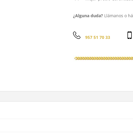
¿Alguna duda?
Llámanos o háb
957 51 70 33