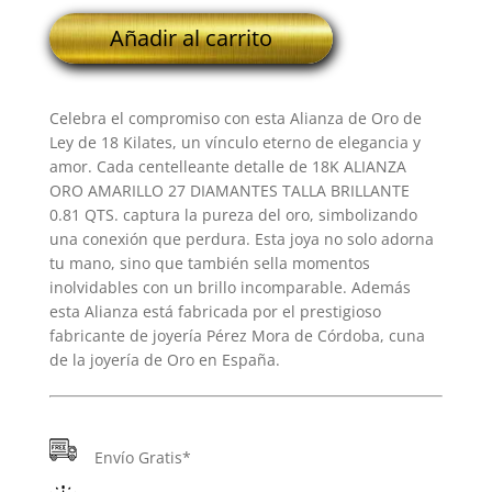
18K
Añadir al carrito
ALIANZA
ORO
AMARILLO
Celebra el compromiso con esta Alianza de Oro de
27
Ley de 18 Kilates, un vínculo eterno de elegancia y
DIAMANTES
amor. Cada centelleante detalle de 18K ALIANZA
TALLA
ORO AMARILLO 27 DIAMANTES TALLA BRILLANTE
BRILLANTE
0.81 QTS. captura la pureza del oro, simbolizando
0.81
una conexión que perdura. Esta joya no solo adorna
QTS.
tu mano, sino que también sella momentos
cantidad
inolvidables con un brillo incomparable. Además
esta Alianza está fabricada por el prestigioso
fabricante de joyería Pérez Mora de Córdoba, cuna
de la joyería de Oro en España.
Envío Gratis*