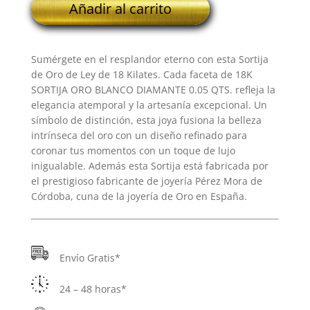
Añadir al carrito
SORTIJA
ORO
BLANCO
Sumérgete en el resplandor eterno con esta Sortija
DIAMANTE
de Oro de Ley de 18 Kilates. Cada faceta de 18K
0.05
SORTIJA ORO BLANCO DIAMANTE 0.05 QTS. refleja la
QTS.
elegancia atemporal y la artesanía excepcional. Un
cantidad
símbolo de distinción, esta joya fusiona la belleza
intrínseca del oro con un diseño refinado para
coronar tus momentos con un toque de lujo
inigualable. Además esta Sortija está fabricada por
el prestigioso fabricante de joyería Pérez Mora de
Córdoba, cuna de la joyería de Oro en España.
Envío Gratis*
24 – 48 horas*