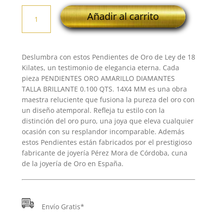
PENDIENTES
Añadir al carrito
ORO
AMARILLO
DIAMANTES
TALLA
Deslumbra con estos Pendientes de Oro de Ley de 18
BRILLANTE
Kilates, un testimonio de elegancia eterna. Cada
0.100
pieza PENDIENTES ORO AMARILLO DIAMANTES
QTS.
TALLA BRILLANTE 0.100 QTS. 14X4 MM es una obra
14X4
maestra reluciente que fusiona la pureza del oro con
MM
un diseño atemporal. Refleja tu estilo con la
cantidad
distinción del oro puro, una joya que eleva cualquier
ocasión con su resplandor incomparable. Además
estos Pendientes están fabricados por el prestigioso
fabricante de joyería Pérez Mora de Córdoba, cuna
de la joyería de Oro en España.
Envío Gratis*