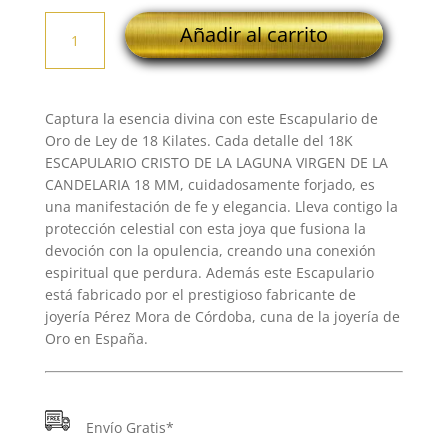
18K
Añadir al carrito
ESCAPULARIO
CRISTO
DE
LA
Captura la esencia divina con este Escapulario de
LAGUNA
Oro de Ley de 18 Kilates. Cada detalle del 18K
VIRGEN
ESCAPULARIO CRISTO DE LA LAGUNA VIRGEN DE LA
DE
CANDELARIA 18 MM, cuidadosamente forjado, es
LA
una manifestación de fe y elegancia. Lleva contigo la
CANDELARIA
protección celestial con esta joya que fusiona la
18
devoción con la opulencia, creando una conexión
MM
espiritual que perdura. Además este Escapulario
cantidad
está fabricado por el prestigioso fabricante de
joyería Pérez Mora de Córdoba, cuna de la joyería de
Oro en España.
Envío Gratis*