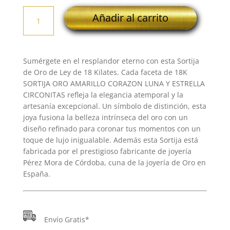
18K
Añadir al carrito
SORTIJA
ORO
AMARILLO
CORAZON
Sumérgete en el resplandor eterno con esta Sortija
LUNA
de Oro de Ley de 18 Kilates. Cada faceta de 18K
Y
SORTIJA ORO AMARILLO CORAZON LUNA Y ESTRELLA
ESTRELLA
CIRCONITAS refleja la elegancia atemporal y la
CIRCONITAS
artesanía excepcional. Un símbolo de distinción, esta
cantidad
joya fusiona la belleza intrínseca del oro con un
diseño refinado para coronar tus momentos con un
toque de lujo inigualable. Además esta Sortija está
fabricada por el prestigioso fabricante de joyería
Pérez Mora de Córdoba, cuna de la joyería de Oro en
España.
Envío Gratis*