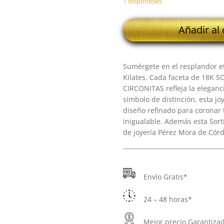
1 disponibles
18K
Añadir al 
SORTIJA
ORO
BICOLOR
Sumérgete en el resplandor et
ZAFIRO
Kilates. Cada faceta de 18K
5X3
CIRCONITAS refleja la eleganc
MM
símbolo de distinción, esta jo
Y
diseño refinado para coronar
CIRCONITAS
inigualable. Además esta Sorti
cantidad
de joyería Pérez Mora de Córd
Envío Gratis*
24 – 48 horas*
Mejor precio Garantiza