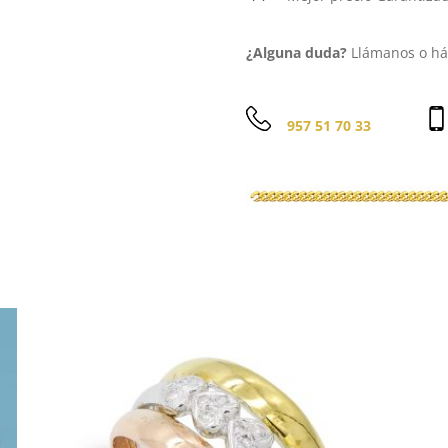
¿Alguna duda?
Llámanos o háb
957 51 70 33