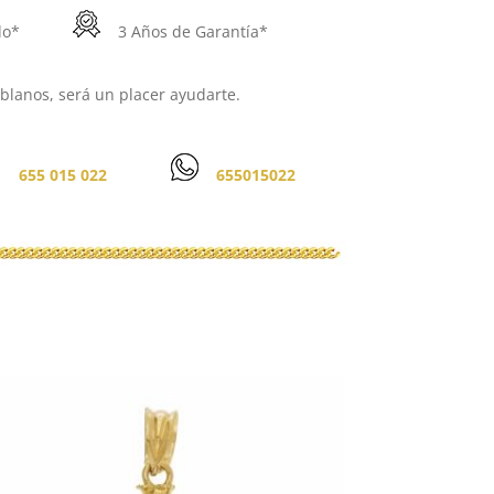
do*
3 Años de Garantía*
lanos, será un placer ayudarte.
655 015 022
655015022