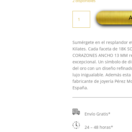
2 disponibles
18K
A
SORTIJA
ORO
TRICOLOR
BANDAS
Sumérgete en el resplandor et
CON
Kilates. Cada faceta de 18K
CORAZONES
CORAZONES ANCHO 13 MM refle
ANCHO
excepcional. Un símbolo de dis
13
del oro con un diseño refina
MM
lujo inigualable. Además esta 
cantidad
fabricante de joyería Pérez M
España.
Envío Gratis*
24 – 48 horas*