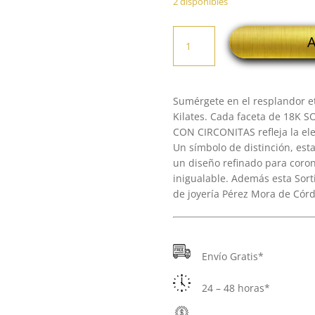
2 disponibles
18K
A
SORTIJA
ORO
BLANCO
BARRAS
Sumérgete en el resplandor et
EN
Kilates. Cada faceta de 18K
ESCALERA
CON CIRCONITAS refleja la ele
CON
Un símbolo de distinción, esta
CIRCONITAS
un diseño refinado para coro
cantidad
inigualable. Además esta Sorti
de joyería Pérez Mora de Córd
Envío Gratis*
24 – 48 horas*