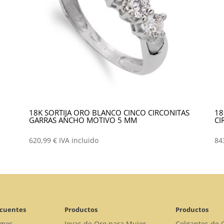
18K SORTIJA ORO BLANCO CINCO CIRCONITAS
18
GARRAS ANCHO MOTIVO 5 MM
CI
620,99
€
IVA incluido
84
ecuentes
Productos
Productos
omos
Joyas de Oro para Mujer
Colgantes de 