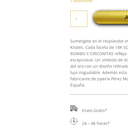
2 disponibles
18K
A
SORTIJA
ORO
BLANCO
PIEDRA
Sumérgete en el resplandor et
EN
Kilates. Cada faceta de 18K
FORMA
ROMBO Y CIRCONITAS refleja l
DE
excepcional. Un símbolo de dis
ROMBO
del oro con un diseño refina
Y
lujo inigualable. Además esta 
CIRCONITAS
fabricante de joyería Pérez M
cantidad
España.
Envío Gratis*
24 – 48 horas*