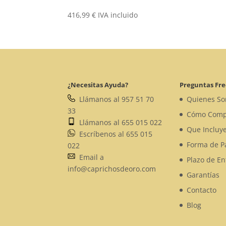
416,99
€
IVA incluido
¿Necesitas Ayuda?
Preguntas Fr
Llámanos al 957 51 70
Quienes S
33
Cómo Comp
Llámanos al 655 015 022
Que Incluye
Escríbenos al 655 015
Forma de P
022
Email a
Plazo de En
info@caprichosdeoro.com
Garantías
Contacto
Blog