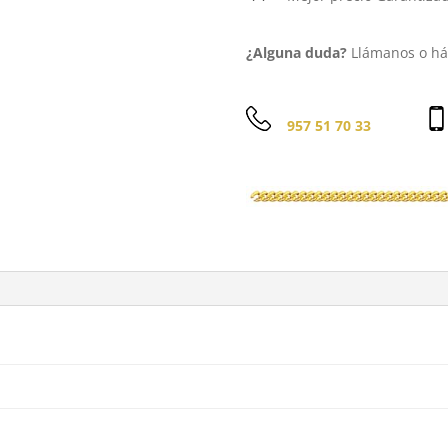
¿Alguna duda?
Llámanos o háb
957 51 70 33