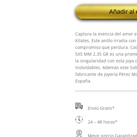
18K
Añadir al 
SOLITARIO
ORO
BLANCO
Captura la esencia del amor e
5X5
Kilates. Este anillo irradia co
MM
compromiso que perdura. Ca
2.35
5X5 MM 2.35 GR es una promesa
GR
la singularidad con esta joy
cantidad
inolvidables. Además este Soli
fabricante de joyería Pérez M
España.
Envío Gratis*
24 – 48 horas*
Mejor precio Garantiza