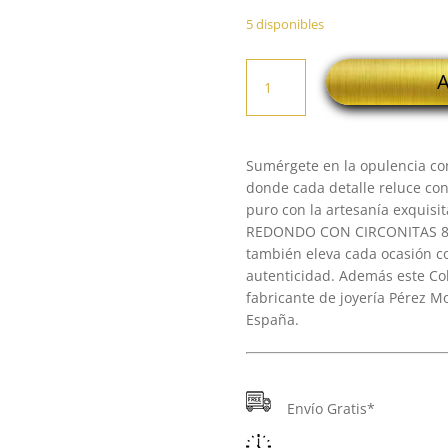
5 disponibles
18K
A
COLGANTE
ORO
BICOLOR
REDONDO
Sumérgete en la opulencia con
CON
donde cada detalle reluce con 
CIRCONITAS
puro con la artesanía exqui
8
REDONDO CON CIRCONITAS 8 
MM
también eleva cada ocasión co
CADENA
autenticidad. Además este Col
42
fabricante de joyería Pérez M
CM
España.
cantidad
Envío Gratis*