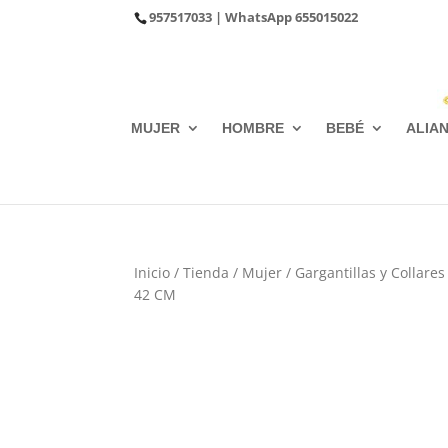
957517033
| WhatsApp
655015022
MUJER
HOMBRE
BEBÉ
ALIA
Inicio
/
Tienda
/
Mujer
/
Gargantillas y Collares
42 CM