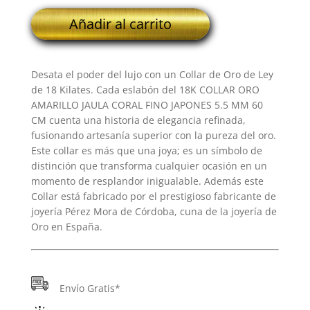
18K
Añadir al carrito
COLLAR
ORO
AMARILLO
Desata el poder del lujo con un Collar de Oro de Ley
JAULA
de 18 Kilates. Cada eslabón del 18K COLLAR ORO
CORAL
AMARILLO JAULA CORAL FINO JAPONES 5.5 MM 60
FINO
CM cuenta una historia de elegancia refinada,
JAPONES
fusionando artesanía superior con la pureza del oro.
5.5
Este collar es más que una joya; es un símbolo de
MM
distinción que transforma cualquier ocasión en un
60
momento de resplandor inigualable. Además este
CM
Collar está fabricado por el prestigioso fabricante de
cantidad
joyería Pérez Mora de Córdoba, cuna de la joyería de
Oro en España.
Envío Gratis*