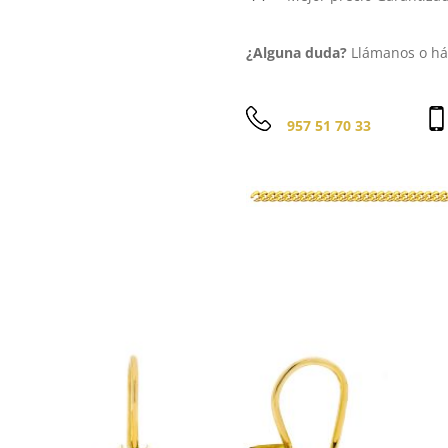
¿Alguna duda?
Llámanos o háb
957 51 70 33