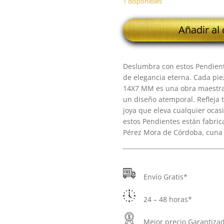
1 disponibles
18K
Añadir al 
PENDIENTES
PERLA
CULTIVADA
Deslumbra con estos Pendiente
7
de elegancia eterna. Cada p
MM
14X7 MM es una obra maestra 
14X7
un diseño atemporal. Refleja t
MM
joya que eleva cualquier oca
cantidad
estos Pendientes están fabrica
Pérez Mora de Córdoba, cuna 
Envío Gratis*
24 – 48 horas*
Mejor precio Garantiza