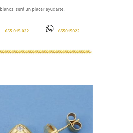
lanos, será un placer ayudarte.
655 015 022
655015022