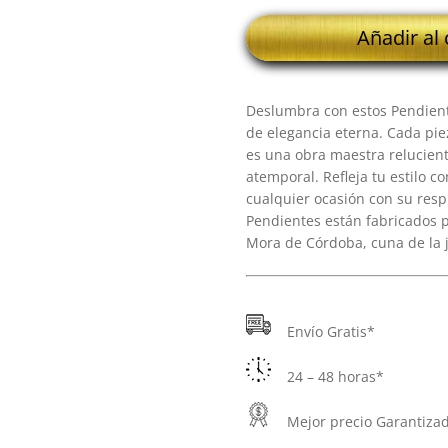
18K
Añadir al 
PENDIENTES
REDONDOS
PIEDRA
Deslumbra con estos Pendiente
11
de elegancia eterna. Cada 
MM
es una obra maestra relucient
cantidad
atemporal. Refleja tu estilo co
cualquier ocasión con su res
Pendientes están fabricados po
Mora de Córdoba, cuna de la 
Envío Gratis*
24 – 48 horas*
Mejor precio Garantiza