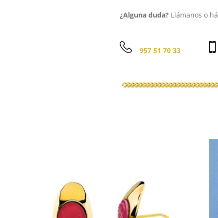
¿Alguna duda?
Llámanos o háb
957 51 70 33