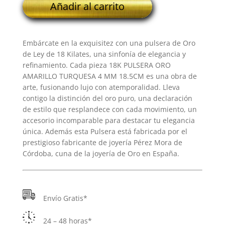
Añadir al carrito
PULSERA
ORO
AMARILLO
Embárcate en la exquisitez con una pulsera de Oro
TURQUESA
de Ley de 18 Kilates, una sinfonía de elegancia y
4
refinamiento. Cada pieza 18K PULSERA ORO
MM
AMARILLO TURQUESA 4 MM 18.5CM es una obra de
18.5CM
arte, fusionando lujo con atemporalidad. Lleva
cantidad
contigo la distinción del oro puro, una declaración
de estilo que resplandece con cada movimiento, un
accesorio incomparable para destacar tu elegancia
única. Además esta Pulsera está fabricada por el
prestigioso fabricante de joyería Pérez Mora de
Córdoba, cuna de la joyería de Oro en España.
Envío Gratis*
24 – 48 horas*