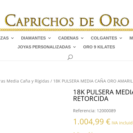
NZAS
DIAMANTES
CADENAS
COLGANTES
M
JOYAS PERSONALIZADAS
ORO 9 KILATES
ras Media Caña y Rígidas
/ 18K PULSERA MEDIA CAÑA ORO AMARI
18K PULSERA MED
RETORCIDA
Referencia:
12000089
1.004,99
€
IVA incluid