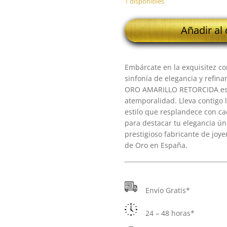
1 disponibles
18K
Añadir al 
PULSERA
MEDIA
CAÑA
Embárcate en la exquisitez co
ORO
sinfonía de elegancia y refi
AMARILLO
ORO AMARILLO RETORCIDA es u
RETORCIDA
atemporalidad. Lleva contigo l
cantidad
estilo que resplandece con c
para destacar tu elegancia ún
prestigioso fabricante de joye
de Oro en España.
Envío Gratis*
24 – 48 horas*