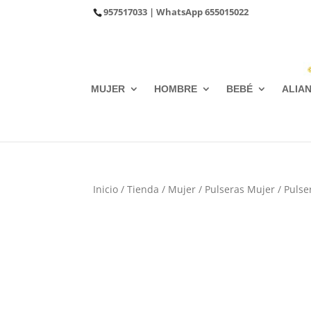
957517033
| WhatsApp
655015022
MUJER
HOMBRE
BEBÉ
ALIA
Inicio
/
Tienda
/
Mujer
/
Pulseras Mujer
/
Pulse