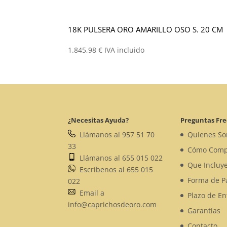
18K PULSERA ORO AMARILLO OSO S. 20 CM
1.845,98
€
IVA incluido
¿Necesitas Ayuda?
Preguntas Fr
Llámanos al 957 51 70
Quienes S
33
Cómo Comp
Llámanos al 655 015 022
Que Incluye
Escríbenos al 655 015
Forma de P
022
Email a
Plazo de En
info@caprichosdeoro.com
Garantías
Contacto