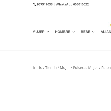
957517033
| WhatsApp
655015022
MUJER
HOMBRE
BEBÉ
ALIA
Inicio
/
Tienda
/
Mujer
/
Pulseras Mujer
/
Pulse