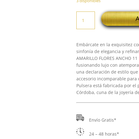
3 disponibles
18K
A
PULSERA
ORO
AMARILLO
FLORES
Embárcate en la exquisitez co
ANCHO
sinfonía de elegancia y refi
11
AMARILLO FLORES ANCHO 11 M
MM
fusionando lujo con atemporali
LARGO
una declaración de estilo qu
19
accesorio incomparable para 
CM
Pulsera está fabricada por el 
cantidad
Córdoba, cuna de la joyería d
Envío Gratis*
24 – 48 horas*