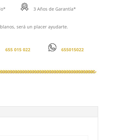
do*
3 Años de Garantía*
lanos, será un placer ayudarte.
655 015 022
655015022