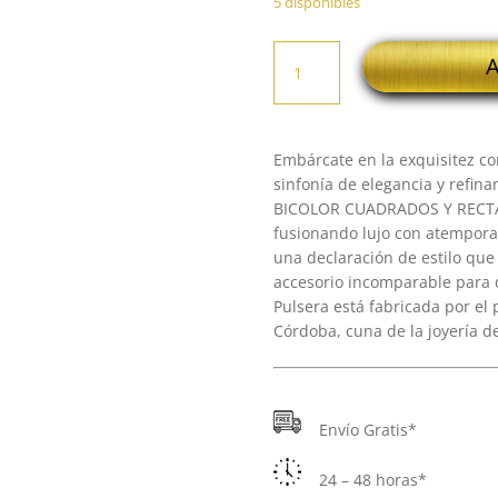
5 disponibles
18K
A
PULSERA
ORO
BICOLOR
CUADRADOS
Embárcate en la exquisitez co
Y
sinfonía de elegancia y refi
RECTANGULOS
BICOLOR CUADRADOS Y RECTAN
BRILLO
fusionando lujo con atemporali
cantidad
una declaración de estilo qu
accesorio incomparable para 
Pulsera está fabricada por el 
Córdoba, cuna de la joyería d
Envío Gratis*
24 – 48 horas*