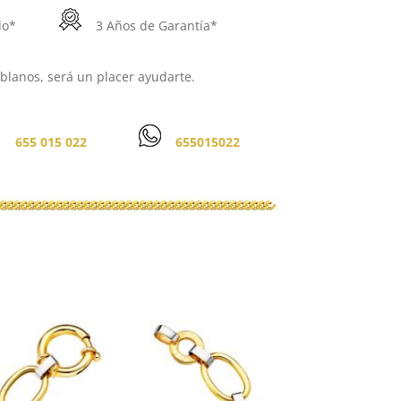
do*
3 Años de Garantía*
lanos, será un placer ayudarte.
655 015 022
655015022