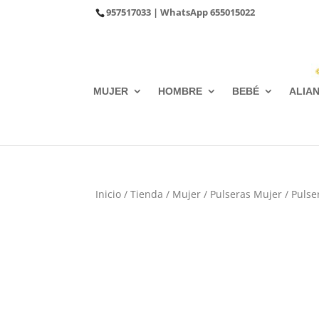
957517033
| WhatsApp
655015022
MUJER
HOMBRE
BEBÉ
ALIA
Inicio
/
Tienda
/
Mujer
/
Pulseras Mujer
/
Pulse