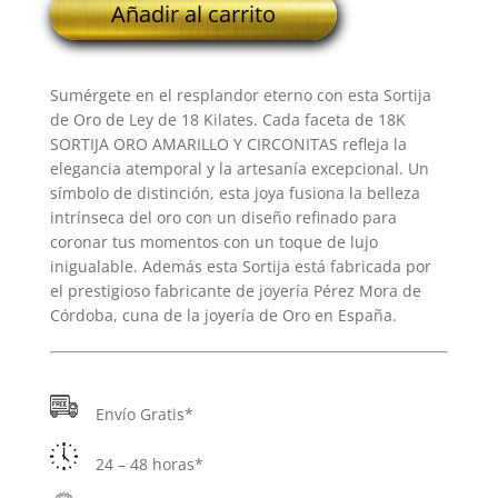
Añadir al carrito
SORTIJA
ORO
AMARILLO
Sumérgete en el resplandor eterno con esta Sortija
Y
de Oro de Ley de 18 Kilates. Cada faceta de 18K
CIRCONITAS
SORTIJA ORO AMARILLO Y CIRCONITAS refleja la
cantidad
elegancia atemporal y la artesanía excepcional. Un
símbolo de distinción, esta joya fusiona la belleza
intrínseca del oro con un diseño refinado para
coronar tus momentos con un toque de lujo
inigualable. Además esta Sortija está fabricada por
el prestigioso fabricante de joyería Pérez Mora de
Córdoba, cuna de la joyería de Oro en España.
Envío Gratis*
24 – 48 horas*