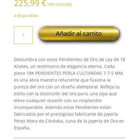
225,99
€
IVA incluido
4 disponibles
18K
Añadir al carrito
PENDIENTES
PERLA
CULTIVADAS
7-
Deslumbra con estos Pendientes de Oro de Ley de 18
7.5
Kilates, un testimonio de elegancia eterna. Cada
MM
pieza 18K PENDIENTES PERLA CULTIVADAS 7-7.5 MM
cantidad
es una obra maestra reluciente que fusiona la
pureza del oro con un diseño atemporal. Refleja tu
estilo con la distinción del oro puro, una joya que
eleva cualquier ocasión con su resplandor
incomparable. Además estos Pendientes están
fabricados por el prestigioso fabricante de joyería
Pérez Mora de Córdoba, cuna de la joyería de Oro en
España.