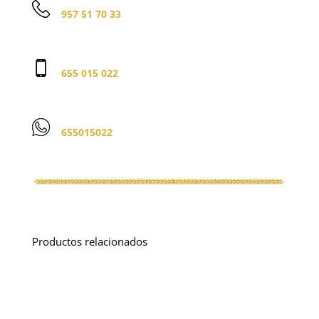
957 51 70 33
655 015 022
655015022
Productos relacionados